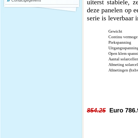
Contactgegevens
uiterst stabiele,
deze panelen op e
serie is leverbaa
Gewicht
Continu vermo
Piekspanning
Uitgangsspannin
Open klem spann
Aantal solarcelle
Afmeting solarc
Afmetingen (hxb
854.25
Euro 786.