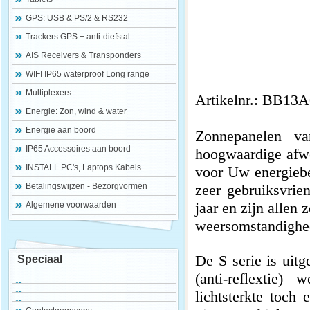
GPS: USB & PS/2 & RS232
Trackers GPS + anti-diefstal
AIS Receivers & Transponders
WIFI IP65 waterproof Long range
Multiplexers
Artikelnr.: BB13
Energie: Zon, wind & water
Energie aan boord
Zonnepanelen va
IP65 Accessoires aan boord
hoogwaardige afwe
INSTALL PC's, Laptops Kabels
voor Uw energiebeh
Betalingswijzen - Bezorgvormen
zeer gebruiksvrie
jaar en zijn allen
Algemene voorwaarden
weersomstandighe
De S serie is uit
Speciaal
(anti-reflextie)
lichtsterkte toch