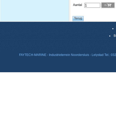
Aantal
B
FAYTECH-MARINE - Industrieterrein Noordersluis - Lelystad Tel.: 0