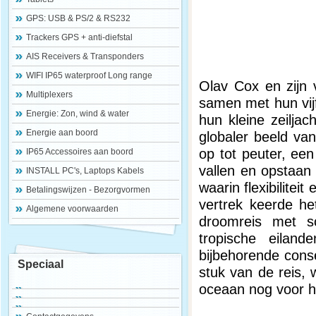
GPS: USB & PS/2 & RS232
Trackers GPS + anti-diefstal
AIS Receivers & Transponders
WIFI IP65 waterproof Long range
Olav Cox en zijn 
Multiplexers
samen met hun vij
Energie: Zon, wind & water
hun kleine zeilja
Energie aan boord
globaler beeld van
op tot peuter, ee
IP65 Accessoires aan boord
vallen en opstaan 
INSTALL PC's, Laptops Kabels
waarin flexibilitei
Betalingswijzen - Bezorgvormen
vertrek keerde he
Algemene voorwaarden
droomreis met sc
tropische eila
bijbehorende cons
Speciaal
stuk van de reis, 
oceaan nog voor hi