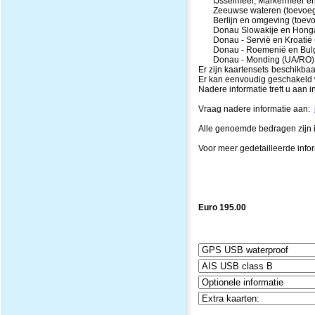
IJsselmeer, Markermeer en R
Zeeuwse wateren (toevoeging
Berlijn en omgeving (toevoeg
Donau Slowakije en Hongarij
Donau - Servië en Kroatië (
Donau - Roemenië en Bulgari
Donau - Monding (UA/RO) (t
Er zijn kaartensets beschikba
Er kan eenvoudig geschakeld w
Nadere informatie treft u aan in
Vraag nadere informatie aan:
Alle genoemde bedragen zijn i
Voor meer gedetailleerde info
Euro 195.00