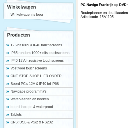
PC-Navigo Frankrijk op DVD v
Winkelwagen
Routeplanner en detailkaar
Winkelwagen is leeg
Artikelcode: 15A1105
Producten
12 Volt IP65 & IP40 touchscreens
IP65 rondom 1000+ nits touchscreens
IP40 12Volt resistive touchscreens
Voet voor touchscreens
ONE-STOP-SHOP HIER ONDER
Boord PC's 12V & IP40 tot IP68
Navigatie programma's
Waterkaarten en boeken
boord-laptops & waterproof -
Tablets
GPS: USB & PS/2 & RS232