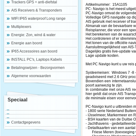
Trackers GPS + anti-diefstal
Artikelnummer: 15A1105
PC- Navigo is het meest uitge
AIS Receivers & Transponders
PC-Navigo omvat de volgende f
Volledige GPS navigatie op di
WIFI IP65 waterproof Long range
AIS gebruik met receiver of t
Almanak van de bevaarbare wa
Multiplexers
Reisplanner, die voor een spe
Het berekenen van de waarschi
Energie: Zon, wind & water
Het controleren of er stremmi
Het tonen van de officiële navi
Energie aan boord
Aansluitmogelijkheid van AIS-
IP65 Accessoires aan boord
Dagelijks gratis live-update 
Lage update kosten.
INSTALL PC's, Laptops Kabels
Met PC Navigo kunt u uw reis 
Betalingswijzen - Bezorgvormen
Systeemeisen: Windows 7 -8 - 8
Algemene voorwaarden
geadviseerd met 2.6 GHz proc
Bovendien een internetaanslu
poort aanwezig te zijn.
In combinatie met onze AIS rec
hier geldt dat onze AIS Transp
de minimale eisen voor eenvou
Speciaal
PC-Navigo kunt u uitbreiden m
- 1800 serie Nederland Buiten
- IJsselmeer, Markermeer en
- BSH kaarten van de Duitse O
Contactgegevens
- Jachthavens - gedetailleerde
- Detailkaarten van een aanta
Friese Meren (toevoeging vo