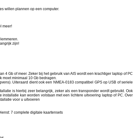
tes willen plannen op een computer.
el meer!
belemmeren.
angrijk zijn!
n 4 Gb of meer. Zeker bij het gebruik van AIS wordt een krachtiger laptop of PC
isk moet minimaal 10 Gb bedragen.
egvens). Uiteraard dient ook een NMEA-0183 compatibel GPS op USB of seriele
allatie is hierbij zeer belangrijk, zeker als een transponder wordt gebruikt. Ook
 installatie kan worden volstaan met een lichtere uitvoering laptop of PC. Over
allatie voor u uitvoeren
nst: 7 complete digitale kaartensets