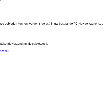
,95
. Deze gebieden kunnen worden ïngelast" in uw bestaande PC-Navigo kaartenset.
etekende verzending als pakketpost).
-Navigo