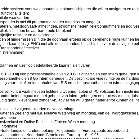
breide systeem voor watersporters en binnenschippers die willen navigeren en rou
unctionaliteiten:
gitale vaarkaarten.
ransponder is met dit programma zonder meerkosten mogelijk.
teren, met doorvaart- afmetingen, stroomsnelheden, telefoonnummers en nog ve
cifiek schip een bevaarbare route berekent.
jnlijke reisduur en aankomsttijd.
ngen of hindernissen zijn die de doorvaart ergens op de berekende route kunnen 
gatie-kaart (de zg. ENC) met alle details rondom het schip die voor de navigatie bel
Transponder of receiver.
van stremmingen.
plannen en uzelf op gedetailleerde kaarten zien varen.
.1 - 10 bij een processorsnelheid van 2.0 GHz of beter, en een intern geheugen va
essorsnelheid en 8 Gb intern geheugen. De beschikbare vrije ruimte op de hardd
iting voor het af en toe ophalen van RIS en scheepsvaartberichten (stremmingsg
eiver kunt u vaak met een lichtere uitvoering laptop of PC volstaan. Een juiste inst
onder beter omgaat met het gebruik van intern geheugen en processor en bij juiste
dig gebruik eventueel zonder AIS adviseren wij u graag nader en/of kunnen de inst
et o.a. de volgende kaarten en voorzieningen:
water en Zeeland met o.a. Nieuwe Waterweg en monding, van de Hydrografische Die
 Randmeren
ostzeekust en Duitse Bocht incl. Elbe en Weser monding.
 informatie
l Nederlandse en andere belangrijke gebieden in Europa, zoals bijvoorbeeld:
or kaartenset Nederland, Benelux en Europa) - € 19,95