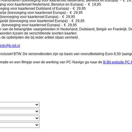
andmeren (toevoeging voor kaartenset Nederland, Benelux en Europa) - € 19
 voor kaartenset Nederland, Benelux en Europa) - € 19,95
ing voor kaartenset Duitsland of Europa) - € 29,95
e (toevoeging voor kaartenset Europa) - € 29,95
toevoeging voor kaartenset Europa) - € 29,95
jë (toevoeging voor kaartenset Europa) - € 29,95
oevoeging voor kaartenset Europa) - € 29,95
ar van de belangrijke vaargebieden in Nederland, Duitsland, België en Frankrijk
orden tussen de verschillende soorten kaarten.
 de optielijsten die bij ieder artikel staan vermeld.
info@b-bit.nl
nclusief BTW. De verzendkosten zijn op basis van vooruitbetaling Euro 8,50 (aang
rmatie en een filmpje over de werking van PC-Navigo ga naar de
B-Bit website PC