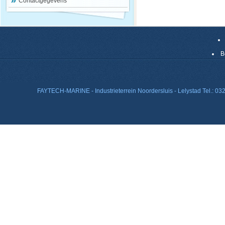
Contactgegevens
B
FAYTECH-MARINE - Industrieterrein Noordersluis - Lelystad Tel.: 0