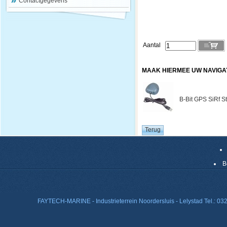
Contactgegevens
Aantal
MAAK HIERMEE UW NAVIGA
B-Bit GPS SiRf St
B
FAYTECH-MARINE - Industrieterrein Noordersluis - Lelystad Tel.: 0