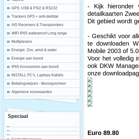
- Kijk hieronder 
GPS: USB & PS/2 & RS232
detailkaarten Zwe
Trackers GPS + anti-diefstal
Dit gebied wordt 
AIS Receivers & Transponders
WIFI IP65 waterproof Long range
- Geschikt voor a
Multiplexers
te downloaden Wi
Mobile 2003 of 5.0
Energie: Zon, wind & water
Voor het volledig 
Energie aan boord
ook DKW Manager v
IP65 Accessoires aan boord
onze downloadpagin
INSTALL PC's, Laptops Kabels
Betalingswijzen - Bezorgvormen
Algemene voorwaarden
Speciaal
Euro 89.80