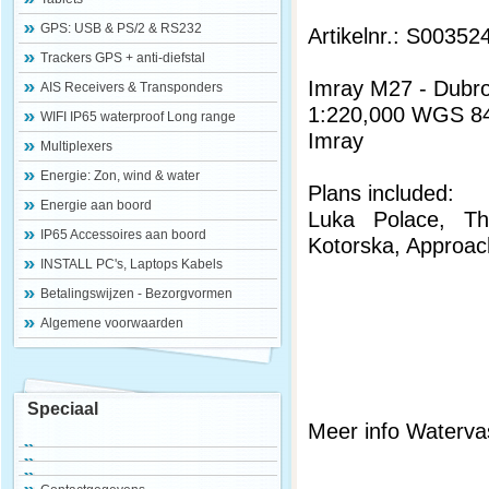
GPS: USB & PS/2 & RS232
Artikelnr.: S00352
Trackers GPS + anti-diefstal
Imray M27 - Dubro
AIS Receivers & Transponders
1:220,000 WGS 8
WIFI IP65 waterproof Long range
Imray
Multiplexers
Energie: Zon, wind & water
Plans included:
Energie aan boord
Luka Polace, Th
IP65 Accessoires aan boord
Kotorska, Approac
INSTALL PC's, Laptops Kabels
Betalingswijzen - Bezorgvormen
Algemene voorwaarden
Speciaal
Meer info Watervas