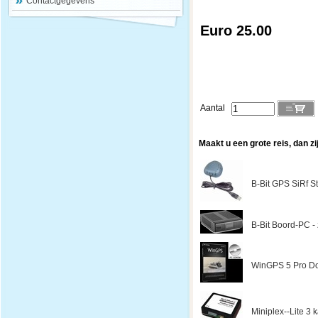
Contactgegevens
Euro 25.00
Aantal
Maakt u een grote reis, dan zi
B-Bit GPS SiRf St
B-Bit Boord-PC - z
WinGPS 5 Pro Do
Miniplex--Lite 3