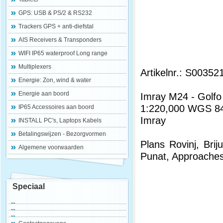
GPS: USB & PS/2 & RS232
Trackers GPS + anti-diefstal
AIS Receivers & Transponders
WIFI IP65 waterproof Long range
Multiplexers
Artikelnr.: S00352
Energie: Zon, wind & water
Energie aan boord
Imray M24 - Golfo 
1:220,000 WGS 8
IP65 Accessoires aan boord
Imray
INSTALL PC's, Laptops Kabels
Betalingswijzen - Bezorgvormen
Plans Rovinj, Bri
Algemene voorwaarden
Punat, Approaches 
Speciaal