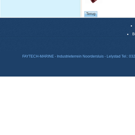
B
FAYTECH-MARINE - Industrieterrein Noordersluis - Lelystad Tel.: 0