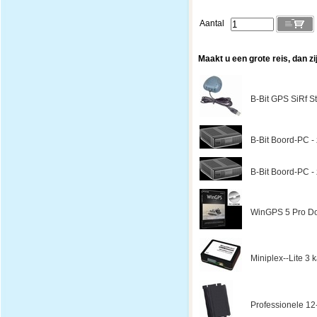
Aantal
Maakt u een grote reis, dan zi
B-Bit GPS SiRf St
B-Bit Boord-PC - z
B-Bit Boord-PC - z
WinGPS 5 Pro Do
Miniplex--Lite 3
Professionele 12