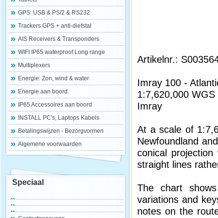
GPS: USB & PS/2 & RS232
Trackers GPS + anti-diefstal
AIS Receivers & Transponders
WIFI IP65 waterproof Long range
Artikelnr.: S00356
Multiplexers
Energie: Zon, wind & water
Imray 100 - Atlan
Energie aan boord
1:7,620,000 WGS
Imray
IP65 Accessoires aan boord
INSTALL PC's, Laptops Kabels
At a scale of 1:7,
Betalingswijzen - Bezorgvormen
Newfoundland and 
Algemene voorwaarden
conical projectio
straight lines rath
Speciaal
The chart shows 
variations and key
notes on the rout