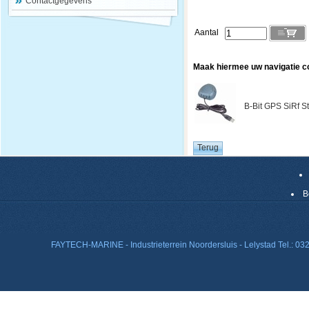
Contactgegevens
Aantal
Maak hiermee uw navigatie c
B-Bit GPS SiRf St
B
FAYTECH-MARINE - Industrieterrein Noordersluis - Lelystad Tel.: 0