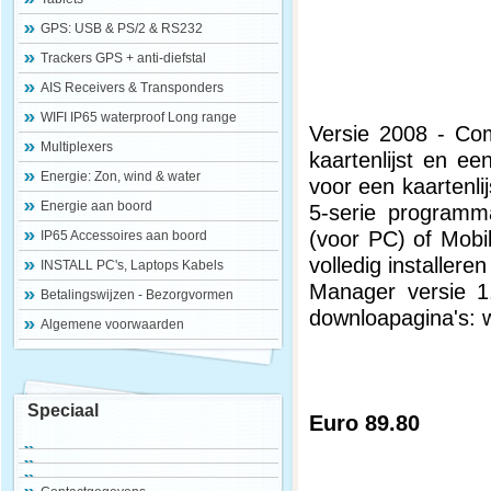
GPS: USB & PS/2 & RS232
Trackers GPS + anti-diefstal
AIS Receivers & Transponders
WIFI IP65 waterproof Long range
Versie 2008 - Com
Multiplexers
kaartenlijst en ee
Energie: Zon, wind & water
voor een kaartenli
Energie aan boord
5-serie programm
(voor PC) of Mobi
IP65 Accessoires aan boord
volledig installe
INSTALL PC's, Laptops Kabels
Manager versie 1
Betalingswijzen - Bezorgvormen
downloapagina's: w
Algemene voorwaarden
Speciaal
Euro 89.80