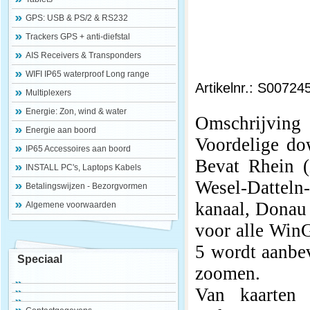
GPS: USB & PS/2 & RS232
Trackers GPS + anti-diefstal
AIS Receivers & Transponders
WIFI IP65 waterproof Long range
Artikelnr.: S00724
Multiplexers
Energie: Zon, wind & water
Omschrijving
Energie aan boord
Voordelige dow
IP65 Accessoires aan boord
Bevat Rhein (
INSTALL PC's, Laptops Kabels
Wesel-Dattel
Betalingswijzen - Bezorgvormen
kanaal, Donau 
Algemene voorwaarden
voor alle Win
5 wordt aanbev
Speciaal
zoomen.
Van kaarten 