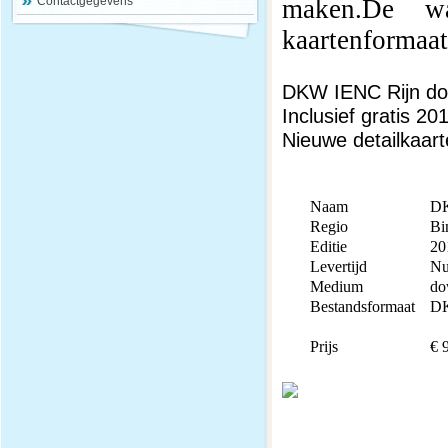
Contactgegevens
maken.De wa
kaartenformaat
DKW IENC Rijn d
Inclusief gratis 2
Nieuwe detailkaar
Naam
DK
Regio
Bi
Editie
20
Levertijd
Nu
Medium
do
Bestandsformaat
DK
Prijs
€ 