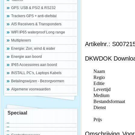
GPS: USB & PS/2 & RS232
Trackers GPS + anti-diefstal
AIS Receivers & Transponders
WIFI IP65 waterproof Long range
Multiplexers
Artikelnr.: S00721
Energie: Zon, wind & water
Energie aan boord
DKWDOK Downlo
IP65 Accessoires aan boord
Naam
INSTALL PC's, Laptops Kabels
Regio
Betalingswijzen - Bezorgvormen
Editie
Levertijd
Algemene voorwaarden
Medium
Bestandsformaat
Dienst
Speciaal
Prijs
Omschrijving Voor