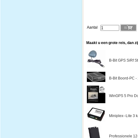
Aantal
Maakt u een grote reis, dan zi
B-Bit GPS SiRf St
B-Bit Boord-PC - z
WinGPS 5 Pro Do
Miniplex--Lite 3
Professionele 12