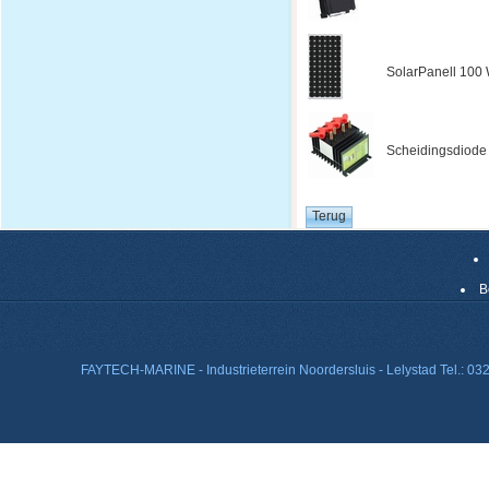
SolarPanell 100 W
Scheidingsdiode
B
FAYTECH-MARINE - Industrieterrein Noordersluis - Lelystad Tel.: 0