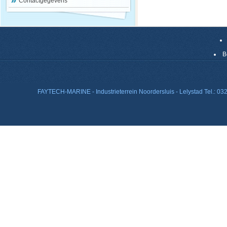
Contactgegevens
B
FAYTECH-MARINE - Industrieterrein Noordersluis - Lelystad Tel.: 0