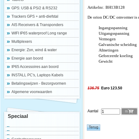
Artikelnr.: BH13B128
GPS: USB & PS/2 & RS232
Trackers GPS + anti-diefstal
De orion DC/DC omvormer is de
AIS Receivers & Transponders
Ingangsspanning
WIFI IP65 waterproof Long range
Uitgangsspanning
Vermogen
Multiplexers
Galvanische scheiding
Energie: Zon, wind & water
Afmetingen
Geforceerde koeling
Energie aan boord
Gewicht
IP65 Accessoires aan boord
INSTALL PC's, Laptops Kabels
Betalingswijzen - Bezorgvormen
136.75
Euro 123.50
Algemene voorwaarden
Aantal
Speciaal