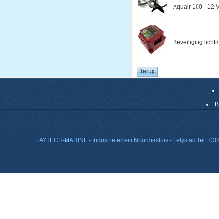
Aquair 100 - 12 V
Beveiliging licht
B
FAYTECH-MARINE - Industrieterrein Noordersluis - Lelystad Tel.: 0