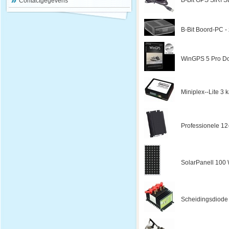
B-Bit GPS SiRf St
Contactgegevens
B-Bit Boord-PC - z
WinGPS 5 Pro Do
Miniplex--Lite 3
Professionele 12
SolarPanell 100 W
Scheidingsdiode