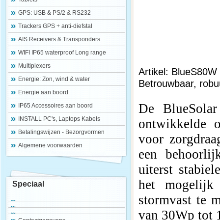
GPS: USB & PS/2 & RS232
Trackers GPS + anti-diefstal
AIS Receivers & Transponders
WIFI IP65 waterproof Long range
Multiplexers
Artikel: BlueS80W
Energie: Zon, wind & water
Betrouwbaar, robuu
Energie aan boord
De BlueSolar
IP65 Accessoires aan boord
INSTALL PC's, Laptops Kabels
ontwikkelde o
Betalingswijzen - Bezorgvormen
voor zorgdraag
Algemene voorwaarden
een behoorlij
uiterst stabie
het mogelijk
Speciaal
stormvast te m
van 30Wp tot